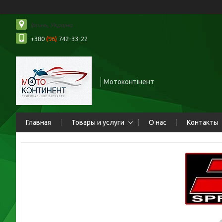
Ірпінь, Україна
+380
(96)
742-33-22
Мотоконтінент
Главная
Товары и услуги
О нас
Контакты