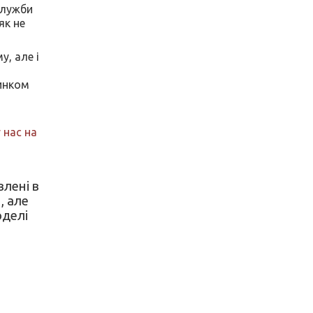
служби
як не
у, але і
цинком
 нас на
влені в
, але
оделі