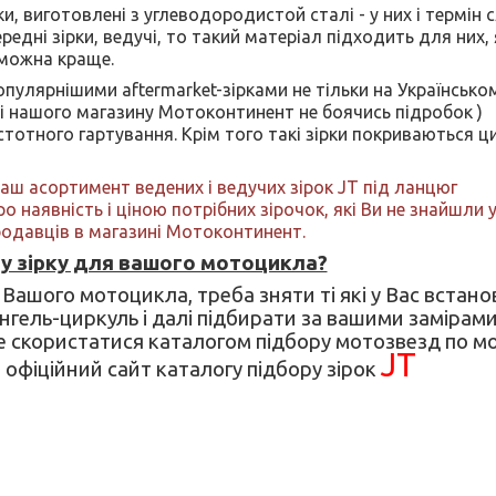
, виготовлені з углеводородистой сталі - у них і термін 
едні зірки, ведучі, то такий матеріал підходить для них, 
можна краще.
опулярнішими aftermarket-зірками не тільки на Українськом
ті нашого магазину Мотоконтинент не боячись підробок )
тотного гартування. Крім того такі зірки покриваються 
наш асортимент ведених і ведучих зірок
JT
під ланцюг
ро наявність і ціною потрібних зірочок, які Ви не знайшли у
продавців в магазині Мотоконтинент.
ну зірку для вашого мотоцикла?
 Вашого мотоцикла, треба зняти ті які у Вас встано
гель-циркуль і далі підбирати за вашими замірами
е скористатися каталогом підбору мотозвезд по м
JT
офіційний сайт каталогу підбору зірок