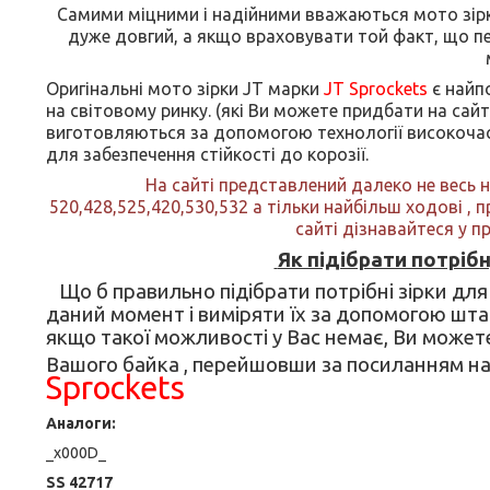
Самими міцними і надійними вважаються мото зірки
дуже довгий, а якщо враховувати той факт, що пер
Оригінальні мото зірки JT марки
JT Sprockets
є найп
на світовому ринку. (які Ви можете придбати на сай
виготовляються за допомогою технології високочас
для забезпечення стійкості до корозії.
На сайті представлений далеко не весь 
520,428,525,420,530,532 а тільки найбільш ходові , п
сайті дізнавайтеся у 
Як підібрати потріб
Що б правильно підібрати потрібні зірки для
даний момент і виміряти їх за допомогою штан
якщо такої можливості у Вас немає, Ви может
Вашого байка , перейшовши за посиланням на 
Sprockets
Аналоги:
_x000D_
SS 42717