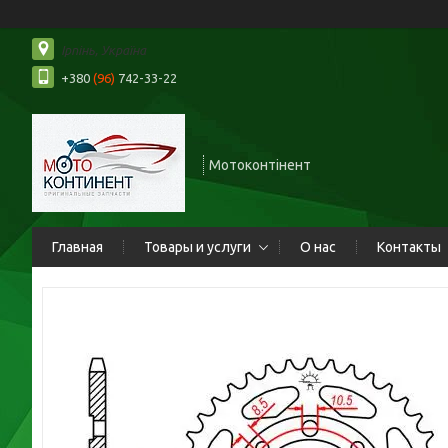
Ірпінь, Україна
+380
(96)
742-33-22
Мотоконтінент
Главная
Товары и услуги
О нас
Контакты