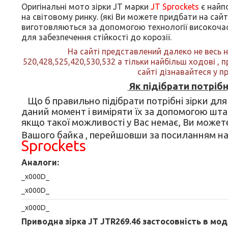
Оригінальні мото зірки JT марки
JT Sprockets
є найп
на світовому ринку. (які Ви можете придбати на сай
виготовляються за допомогою технології високочас
для забезпечення стійкості до корозії.
На сайті представлений далеко не весь 
520,428,525,420,530,532 а тільки найбільш ходові , п
сайті дізнавайтеся у 
Як підібрати потріб
Що б правильно підібрати потрібні зірки для
даний момент і виміряти їх за допомогою штан
якщо такої можливості у Вас немає, Ви может
Вашого байка , перейшовши за посиланням на 
Sprockets
Аналоги:
_x000D_
_x000D_
_x000D_
Приводна зірка JT JTR269.46 застосовність в мод