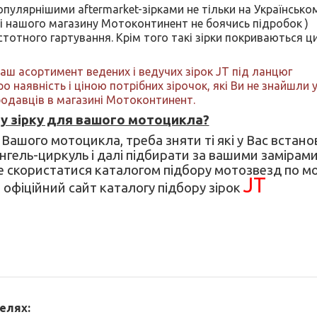
опулярнішими aftermarket-зірками не тільки на Українськом
ті нашого магазину Мотоконтинент не боячись підробок )
тотного гартування. Крім того такі зірки покриваються 
наш асортимент ведених і ведучих зірок
JT
під ланцюг
ро наявність і ціною потрібних зірочок, які Ви не знайшли у
продавців в магазині Мотоконтинент.
ну зірку для вашого мотоцикла?
 Вашого мотоцикла, треба зняти ті які у Вас встано
гель-циркуль і далі підбирати за вашими замірами
е скористатися каталогом підбору мотозвезд по м
JT
офіційний сайт каталогу підбору зірок
елях: