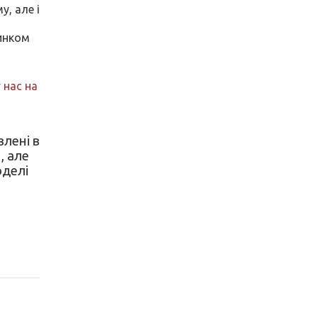
у, але і
цинком
 нас на
влені в
, але
оделі