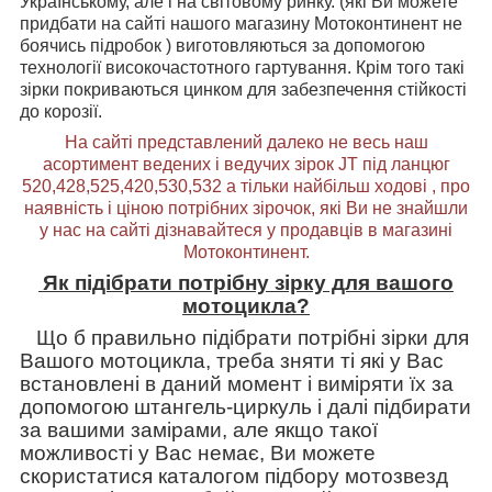
Українському, але і на світовому ринку. (які Ви можете
придбати на сайті нашого магазину Мотоконтинент не
боячись підробок ) виготовляються за допомогою
технології високочастотного гартування. Крім того такі
зірки покриваються цинком для забезпечення стійкості
до корозії.
На сайті представлений далеко не весь наш
асортимент ведених і ведучих зірок
JT
під ланцюг
520,428,525,420,530,532 а тільки найбільш ходові , про
наявність і ціною потрібних зірочок, які Ви не знайшли
у нас на сайті дізнавайтеся у продавців в магазині
Мотоконтинент.
Як підібрати потрібну зірку для вашого
мотоцикла?
Що б правильно підібрати потрібні зірки для
Вашого мотоцикла, треба зняти ті які у Вас
встановлені в даний момент і виміряти їх за
допомогою штангель-циркуль і далі підбирати
за вашими замірами, але якщо такої
можливості у Вас немає, Ви можете
скористатися каталогом підбору мотозвезд