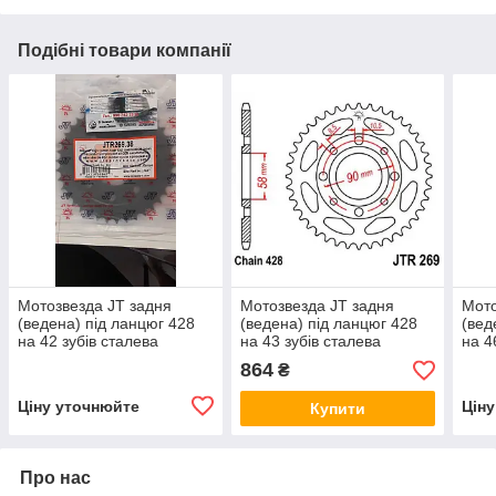
Подібні товари компанії
Мотозвезда JT задня
Мотозвезда JT задня
Мото
(ведена) під ланцюг 428
(ведена) під ланцюг 428
(вед
на 42 зубів сталева
на 43 зубів сталева
на 4
JTR269.42
JTR269.43
JTR
864
₴
Ціну уточнюйте
Цін
Купити
Про нас