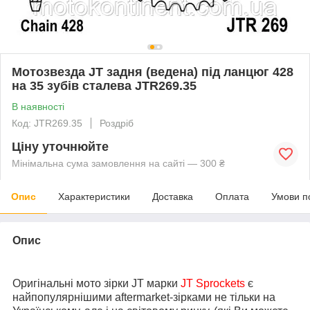
Мотозвезда JT задня (ведена) під ланцюг 428
на 35 зубів сталева JTR269.35
В наявності
Код: JTR269.35
Роздріб
Ціну уточнюйте
Мінімальна сума замовлення на сайті — 300 ₴
Опис
Характеристики
Доставка
Оплата
Умови п
Опис
Оригінальні мото зірки JT марки
JT Sprockets
є
найпопулярнішими aftermarket-зірками не тільки на