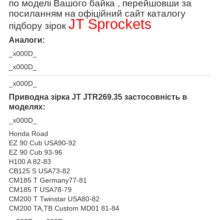
по моделі Вашого байка , перейшовши за
посиланням на офіційний сайт каталогу
JT Sprockets
підбору зірок
Аналоги:
_x000D_
_x000D_
_x000D_
Приводна зірка JT JTR269.35 застосовність в
моделях:
_x000D_
Honda Road
EZ 90 Cub USA90-92
EZ 90 Cub 93-96
H100 A 82-83
CB125 S USA73-82
CM185 T Germany77-81
CM185 T USA78-79
CM200 T Twinstar USA80-82
CM200 TA,TB Custom MD01 81-84