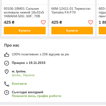
93106-18M01 Сальник
66M-12411-01 Термостат
6E0-
колінвала нижній 18x32x5
Yamaha F4-F70
підш
YAMAHA 50G; 60F; 70B
гвин
425
425
1 8
₴
₴
Купити
Купити
Про нас
100% позитивних з 206 відгуків за рік
Працює з 19.11.2015
м. Ірпінь
Ірпінь, Україна
Контакти
Сьогодні вихідний
Показати весь графік роботи