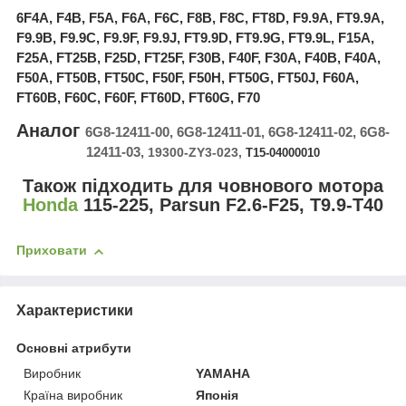
6F4A, F4B, F5A, F6A, F6C, F8B, F8C, FT8D, F9.9A, FT9.9A,
F9.9B, F9.9C, F9.9F, F9.9J, FT9.9D, FT9.9G, FT9.9L, F15A,
F25A, FT25B, F25D, FT25F, F30B, F40F, F30A, F40B, F40A,
F50A, FT50B, FT50C, F50F, F50H, FT50G, FT50J, F60A,
FT60B, F60C, F60F, FT60D, FT60G, F70
Аналог
6G8-12411-00, 6G8-12411-01, 6G8-12411-02, 6G8-
12411-03,
19300-ZY3-023,
T15-04000010
Також підходить для човнового мотора
Honda
115-225, Parsun F2.6-F25, T9.9-T40
Приховати
Характеристики
Основні атрибути
Виробник
YAMAHA
Країна виробник
Японія