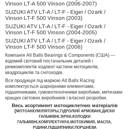
Vinson LT-A 500 Vinson (2006-2007)
SUZUKI ATV LT-A / LT-F - Eiger / Ozark /
Vinson LT-F 500 Vinson (2003)
SUZUKI ATV LT-A / LT-F - Eiger / Ozark /
Vinson LT-F 500 Vinson (2004-2005)
SUZUKI ATV LT-A / LT-F - Eiger / Ozark /
Vinson LT-F 500 Vinson (2006)
Компанія
All
Balls
Bearings
&
Components
(США) —
відомий світовий постачальник деталей і
ремкомплектів ходової частини мотоциклів,
квадроциклів та снігоходів.
Вся продукція під маркою
All
Balls
Racing
комплектується шарнірними елементами,
підшипниками, гумовотехнічними виробами, метизами
кращих світових виробників і власної розробки.
Весь асортимент мотоциклетних матеріалів
(
МОТОАККУМУЛЯТОРЫ,ГІДРОЛІНІЇ АРМОВАНІ,ДИСКИ
ГАЛЬМІВНІ,ЗІРКИ,КОЛОДКИ
ГАЛЬМІВНІ,КОМПЛЕКТУЮЧІ,МОТОХИМИЯ, МАСЛА,
РІДИНИ,ПІДШИПНИКИ,ПОРШНЕВА