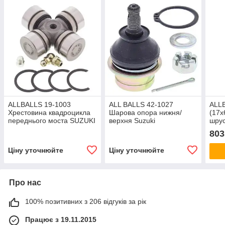
ALLBALLS 19-1003
ALL BALLS 42-1027
ALL
Хрестовина квадроцикла
Шарова опора нижня/
(17х
переднього моста SUZUKI
верхня Suzuki
шрус
Eiger / Ozark /
KingQuad,Arctic Cat 400,
Moto
803
Vinson,YAMAHA Grizzly
Kawasaki KFX 400,LT-F250
ALTE
Wolverine
Ozark,
Ціну уточнюйте
Ціну уточнюйте
Про нас
100% позитивних з 206 відгуків за рік
Працює з 19.11.2015