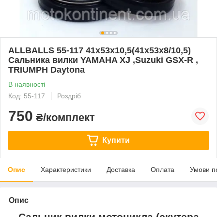
ALLBALLS 55-117 41х53х10,5(41х53х8/10,5)
Сальника вилки YAMAHA XJ ,Suzuki GSX-R ,
TRIUMPH Daytona
В наявності
Код: 55-117
Роздріб
750
₴/комплект
Купити
Опис
Характеристики
Доставка
Оплата
Умови п
Опис
Сальник вилки мотоцикла (скутера