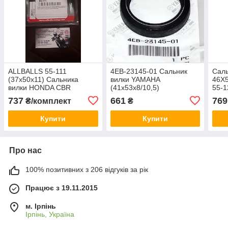
ALLBALLS 55-111
4EB-23145-01 Сальник
Саль
(37х50х11) Сальника
вилки YAMAHA
46X5
вилки HONDA CBR
(41x53x8/10,5)
55-1
250,CBR 600/KAWASAKI
Hon
737
661
769
₴/комплект
₴
ER-5/SUZUKI
ZX60
RM/KAWASAKI EX 250 R
Boul
Купити
Купити
Про нас
100% позитивних з 206 відгуків за рік
Працює з 19.11.2015
м. Ірпінь
Ірпінь, Україна