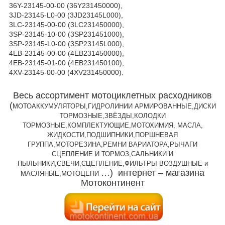
36Y-23145-00-00 (36Y231450000),
3JD-23145-L0-00 (3JD23145L000),
3LC-23145-00-00 (3LC231450000),
3SP-23145-10-00 (3SP231451000),
3SP-23145-L0-00 (3SP23145L000),
4EB-23145-00-00 (4EB231450000),
4EB-23145-01-00 (4EB231450100),
4XV-23145-00-00 (4XV231450000).
Весь ассортимент мотоциклетных расходников
(
МОТОАККУМУЛЯТОРЫ,ГИДРОЛИНИИ АРМИРОВАННЫЕ,ДИСКИ
ТОРМОЗНЫЕ,ЗВЁЗДЫ,КОЛОДКИ
ТОРМОЗНЫЕ,КОМПЛЕКТУЮЩИЕ,МОТОХИМИЯ, МАСЛА,
ЖИДКОСТИ,ПОДШИПНИКИ,ПОРШНЕВАЯ
ГРУППА,МОТОРЕЗИНА,РЕМНИ ВАРИАТОРА,РЫЧАГИ
СЦЕПЛЕНИЕ И ТОРМОЗ,САЛЬНИКИ И
ПЫЛЬНИКИ,СВЕЧИ,СЦЕПЛЕНИЕ,ФИЛЬТРЫ ВОЗДУШНЫЕ и
…)
интернет – магазина
МАСЛЯНЫЕ,МОТОЦЕПИ
Мотоконтинент