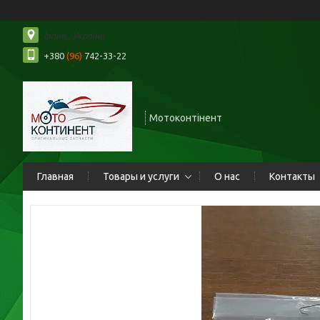
Ірпінь, Україна
+380
(96)
742-33-22
Мотоконтінент
Главная
Товары и услуги
О нас
Контакты