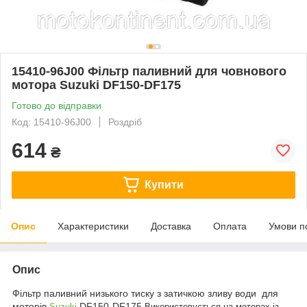
15410-96J00 Фільтр паливний для човнового
мотора Suzuki DF150-DF175
Готово до відправки
Код: 15410-96J00
Роздріб
614
₴
Купити
Опис
Характеристики
Доставка
Оплата
Умови п
Опис
Фільтр паливний низького тиску з затичкою зливу води для
моторів
DF150-DF175
Suzuki
Використовується на моторах із