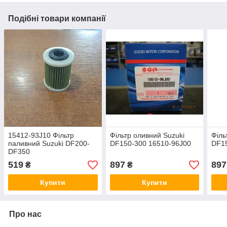
Подібні товари компанії
15412-93J10 Фільтр
Фільтр оливний Suzuki
Філь
паливний Suzuki DF200-
DF150-300 16510-96J00
DF15
DF350
519
897
897
₴
₴
Купити
Купити
Про нас