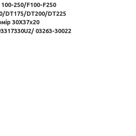
100-250/F100-F250
0/DT175/DT200/DT225
змір 30X37x20
93317330U2/ 03263-30022