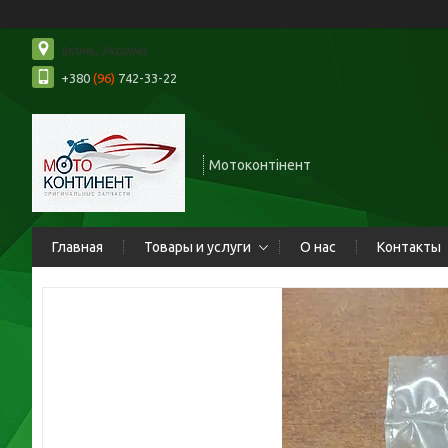
Ірпінь, Україна
+380
(96)
742-33-22
Мотоконтінент
Главная
Товары и услуги
О нас
Контакты