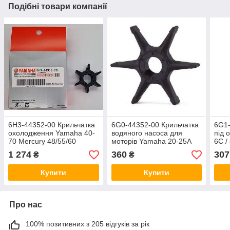
Подібні товари компанії
6H3-44352-00 Крильчатка
6G0-44352-00 Крильчатка
6G1-
охолодження Yamaha 40-
водяного насоса для
під 
70 Mercury 48/55/60
моторів Yamaha 20-25A
6C /
18x52x19
(14x70x13)
1 274
360
307
₴
₴
Купити
Купити
Про нас
100% позитивних з 205 відгуків за рік