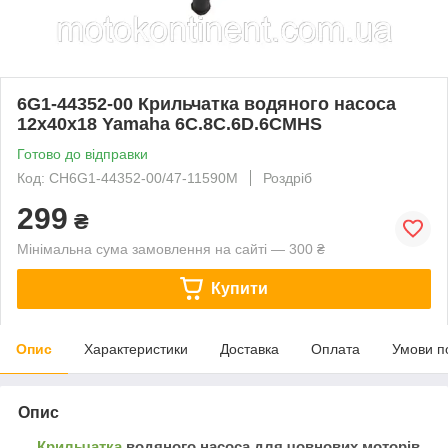
6G1-44352-00 Крильчатка водяного насоса
12x40x18 Yamaha 6C.8C.6D.6CMHS
Готово до відправки
Код: CH6G1-44352-00/47-11590M
Роздріб
299
₴
Мінімальна сума замовлення на сайті — 300 ₴
Купити
Опис
Характеристики
Доставка
Оплата
Умови п
Опис
Крильчатка
водяного насоса для човнових моторів