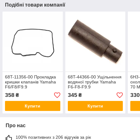
Подібні товари компанії
68T-11356-00 Прокладка
68T-44366-00 Ущільнення
6H3-
кришки клапанів Yamaha
водяної трубки Yamaha
охол
F6/F8/F9.9
F6-F8-F9.9
70 M
18x
358
345
330
₴
₴
Купити
Купити
Про нас
100% позитивних з 206 відгуків за рік