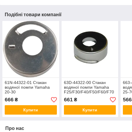
Подібні товари компанії
61N-44322-01 Стакан
63D-44322-00 Стакан
663-
водяної помпи Yamaha
водяної помпи Yamaha
водя
20-30
F25/F30/F40/F50/F60/F70
25-7
666
661
566
₴
₴
Купити
Купити
Про нас