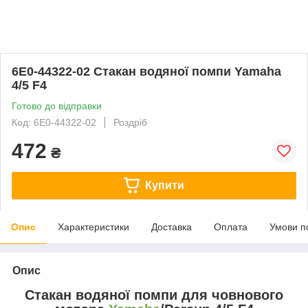
6E0-44322-02 Стакан водяної помпи Yamaha
4/5 F4
Готово до відправки
Код: 6E0-44322-02
Роздріб
472
₴
Купити
Опис
Характеристики
Доставка
Оплата
Умови п
Опис
Стакан водяної помпи для човнового