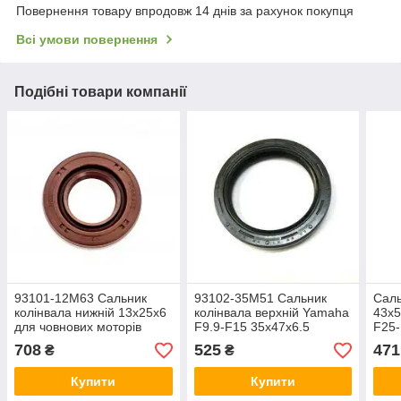
Повернення товару впродовж 14 днів за рахунок покупця
Всі умови повернення
Подібні товари компанії
93101-12M63 Сальник
93102-35M51 Сальник
Саль
колінвала нижній 13x25x6
колінвала верхній Yamaha
43x5
для човнових моторів
F9.9-F15 35x47x6.5
F25
Yamaha F9.9-F15-F20
708
525
471
₴
₴
Купити
Купити