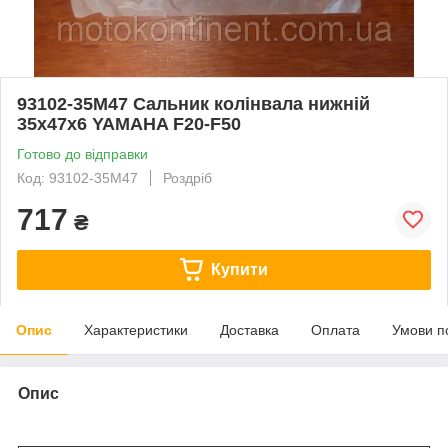
93102-35M47 Сальник колінвала нижній
35x47x6 YAMAHA F20-F50
Готово до відправки
Код: 93102-35M47
Роздріб
717
₴
Купити
Опис
Характеристики
Доставка
Оплата
Умови п
Опис