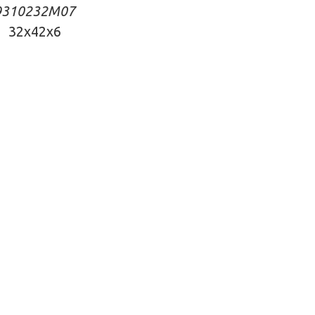
93102
32M07
32x42x6