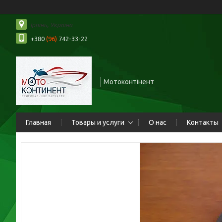
Ірпінь, Україна
+380
(96)
742-33-22
Мотоконтінент
Главная
Товары и услуги
О нас
Контакты