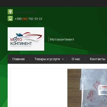
Ірпінь, Україна
+380
(96)
742-33-22
Мотоконтінент
Главная
Товары и услуги
О нас
Контакты