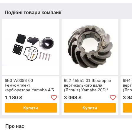
Подібні товари компанії
6E3-W0093-00
6L2-45551-01 Шестерня
6H4
Ремкомплект
вертикального вала
верт
карбюратора Yamaha 4/5
(Японія) Yamaha 20D /
(Япо
25N
40H/
1 180
3 068
3 8
₴
₴
F50A
Купити
Купити
Про нас