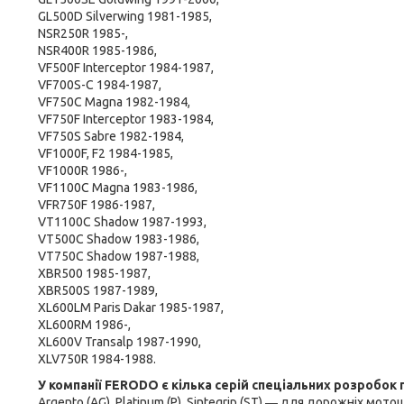
GL500D Silverwing 1981-1985,
NSR250R 1985-,
NSR400R 1985-1986,
VF500F Interceptor 1984-1987,
VF700S-C 1984-1987,
VF750C Magna 1982-1984,
VF750F Interceptor 1983-1984,
VF750S Sabre 1982-1984,
VF1000F, F2 1984-1985,
VF1000R 1986-,
VF1100C Magna 1983-1986,
VFR750F 1986-1987,
VT1100C Shadow 1987-1993,
VT500C Shadow 1983-1986,
VT750C Shadow 1987-1988,
XBR500 1985-1987,
XBR500S 1987-1989,
XL600LM Paris Dakar 1985-1987,
XL600RM 1986-,
XL600V Transalp 1987-1990,
XLV750R 1984-1988.
У компанії FERODO є кілька серій спеціальних розробок
Argento (AG), Platinum (P), Sintegrip (ST) ― для дорожніх мотоц