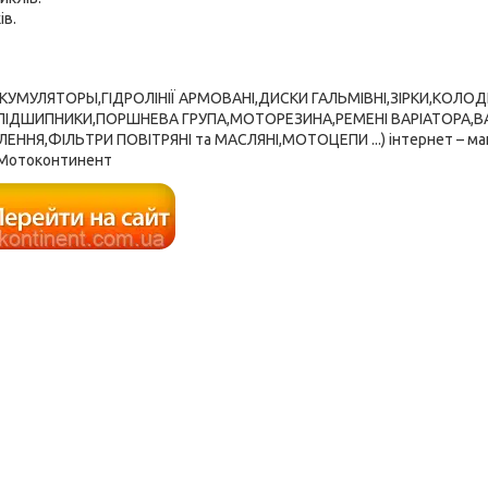
ів.
ККУМУЛЯТОРЫ,ГІДРОЛІНІЇ АРМОВАНІ,ДИСКИ ГАЛЬМІВНІ,ЗІРКИ,КОЛО
,ПІДШИПНИКИ,ПОРШНЕВА ГРУПА,МОТОРЕЗИНА,РЕМЕНІ ВАРІАТОРА,В
ЕННЯ,ФІЛЬТРИ ПОВІТРЯНІ та МАСЛЯНІ,МОТОЦЕПИ ...) інтернет – ма
Мотоконтинент