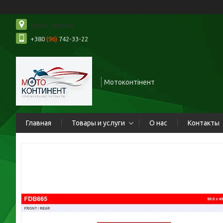
Ірпінь, Україна
+380
(96)
742-33-22
Мотоконтінент
Главная
Товары и услуги
О нас
Контакты