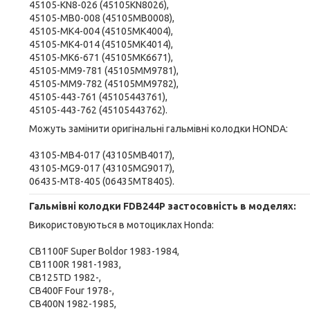
45105-KN8-026 (45105KN8026),
45105-MB0-008 (45105MB0008),
45105-MK4-004 (45105MK4004),
45105-MK4-014 (45105MK4014),
45105-MK6-671 (45105MK6671),
45105-MM9-781 (45105MM9781),
45105-MM9-782 (45105MM9782),
45105-443-761 (45105443761),
45105-443-762 (45105443762).
Можуть замінити оригінальні гальмівні колодки HONDA:
43105-MB4-017 (43105MB4017),
43105-MG9-017 (43105MG9017),
06435-MT8-405 (06435MT8405).
Гальмівні колодки FDB244P застосовність в моделях:
Використовуються в мотоциклах Honda:
CB1100F Super Boldor 1983-1984,
CB1100R 1981-1983,
CB125TD 1982-,
CB400F Four 1978-,
CB400N 1982-1985,