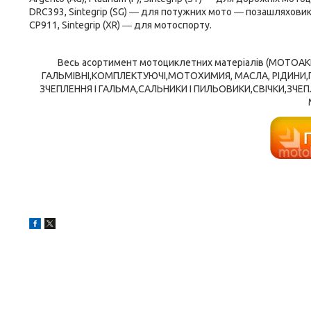
DRC393, Sintegrip (SG) ― для потужних мото ― позашляховик
CP911, Sintegrip (XR) ― для мотоспорту.
Весь асортимент мотоциклетних матеріалів (МОТОА
ГАЛЬМІВНІ,КОМПЛЕКТУЮЧІ,МОТОХИМИЯ, МАСЛА, РІДИНИ
ЗЧЕПЛЕННЯ І ГАЛЬМА,САЛЬНИКИ І ПИЛЬОВИКИ,СВІЧКИ,ЗЧЕПЛ