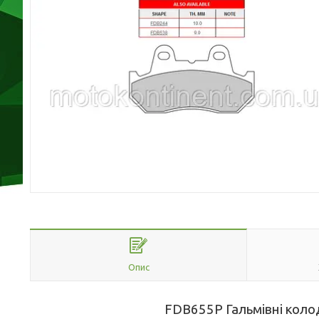
Опис
FDB
655P
Гальмівні коло