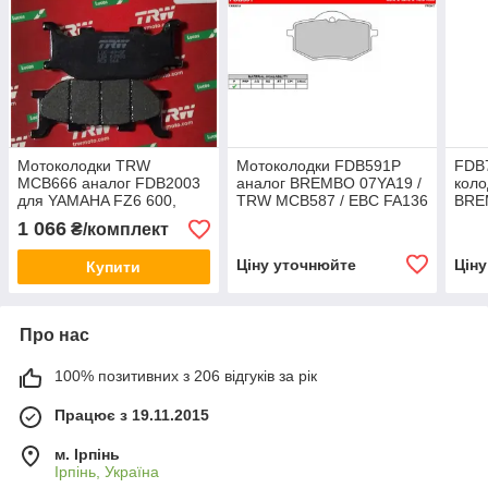
Мотоколодки TRW
Мотоколодки FDB591P
FDB
MCB666 аналог FDB2003
аналог BREMBO 07YA19 /
коло
для YAMAHA FZ6 600,
TRW MCB587 / EBC FA136
BRE
YAMAHA XJ 6,YAMAHA
/Braking BR 735 / SBS 616
YAM
1 066
₴/комплект
MAJESTY, XV VIRAGO,
Z / 
XVS DRAG STAR,
Ціну уточнюйте
Цін
Купити
Про нас
100% позитивних з 206 відгуків за рік
Працює з 19.11.2015
м. Ірпінь
Ірпінь, Україна