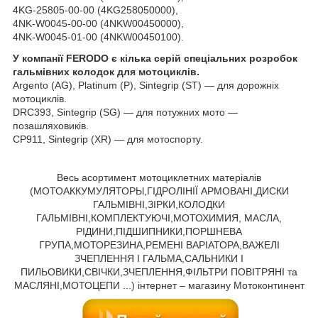
4KG-25805-00-00 (4KG258050000),
4NK-W0045-00-00 (4NKW00450000),
4NK-W0045-01-00 (4NKW00450100).
У компанії FERODO є кілька серій спеціальних розробок
гальмівних колодок для мотоциклів.
Argento (AG), Platinum (P), Sintegrip (ST) ― для дорожніх
мотоциклів.
DRC393, Sintegrip (SG) ― для потужних мото ―
позашляховиків.
CP911, Sintegrip (XR) ― для мотоспорту.
Весь асортимент мотоциклетних матеріалів
(МОТОАККУМУЛЯТОРЫ,ГІДРОЛІНІЇ АРМОВАНІ,ДИСКИ
ГАЛЬМІВНІ,ЗІРКИ,КОЛОДКИ
ГАЛЬМІВНІ,КОМПЛЕКТУЮЧІ,МОТОХИМИЯ, МАСЛА,
РІДИНИ,ПІДШИПНИКИ,ПОРШНЕВА
ГРУПА,МОТОРЕЗИНА,РЕМЕНІ ВАРІАТОРА,ВАЖЕЛІ
ЗЧЕПЛЕННЯ І ГАЛЬМА,САЛЬНИКИ І
ПИЛЬОВИКИ,СВІЧКИ,ЗЧЕПЛЕННЯ,ФІЛЬТРИ ПОВІТРЯНІ та
МАСЛЯНІ,МОТОЦЕПИ ...) інтернет – магазину Мотоконтинент