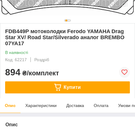
FDB449P мотоколодки Ferodo YAMAHA Drag
Star XV/ Road Star/Silverado аналог BREMBO
07YA17
В наявності
Код: 62217
Роздріб
894
₴/комплект
Купити
Опис
Характеристики
Доставка
Оплата
Умови п
Опис