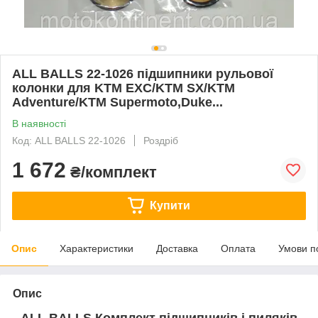
ALL BALLS 22-1026 підшипники рульової
колонки для KTM EXC/KTM SX/KTM
Adventure/KTM Supermoto,Duke...
В наявності
Код: ALL BALLS 22-1026
Роздріб
1 672
₴/комплект
Купити
Опис
Характеристики
Доставка
Оплата
Умови п
Опис
ALL BALLS Комплект підшипників і пиляків