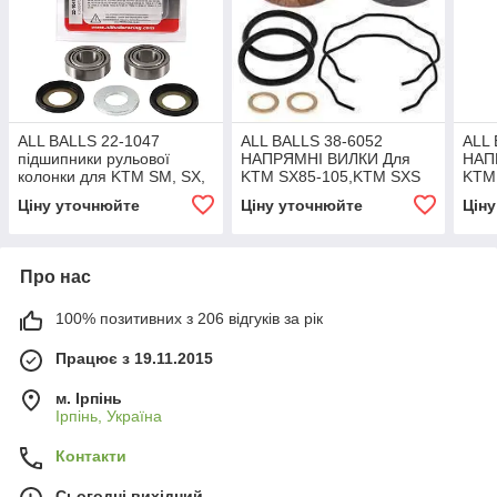
ALL BALLS 22-1047
ALL BALLS 38-6052
ALL 
підшипники рульової
НАПРЯМНІ ВИЛКИ Для
НАП
колонки для KTM SM, SX,
KTM SX85-105,KTM SXS
KTM
SXS, XC; SHERCO
85,KTM XC85-105
Sup
Ціну уточнюйте
Ціну уточнюйте
Цін
ENDURO, TRAIL 1-450
SXS/
1998-
Про нас
100% позитивних з 206 відгуків за рік
Працює з 19.11.2015
м. Ірпінь
Ірпінь, Україна
Контакти
Сьогодні вихідний