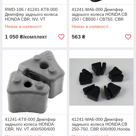
RWD-106 / 41241-KT8-000
41241-MA6-000 Демпфер
Демпфер заднього колеса
заднього колеса HONDA CB
HONDA CBR, NV, VT
250 / CB500 / CB750, CBR
400/500/600
600/900, Honda VFR 700-750
Немає в наявності
Немає в наявності
1 050
563
₴/комплект
₴
41241-KT8-000 Демпфер
41241-MA6-000 Демпфер
заднього колеса HONDA
заднього колеса HONDA CB
CBR, NV, VT 400/500/600
250-750, CBR 600/900,Honda
VFR 700-750 комплект