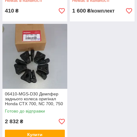
Немає в наявності
Немає в наявності
Tourmax RWD-104
410
1 600
₴
₴/комплект
06410-MGS-D30 Демпфер
заднього колеса оригінал
Honda CTX 700, NC 700, 750
Готово до відправки
2 832
₴
Купити