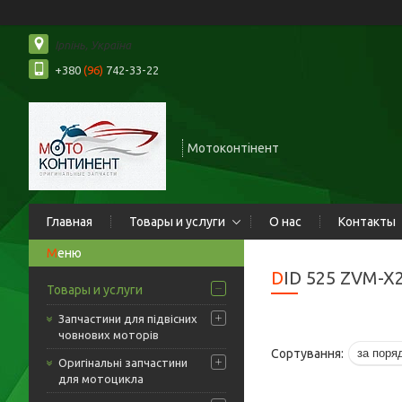
Ірпінь, Україна
+380
(96)
742-33-22
Мотоконтінент
Главная
Товары и услуги
О нас
Контакты
DID 525 ZVM-X
Товары и услуги
Запчастини для підвісних
човнових моторів
Оригінальні запчастини
для мотоцикла