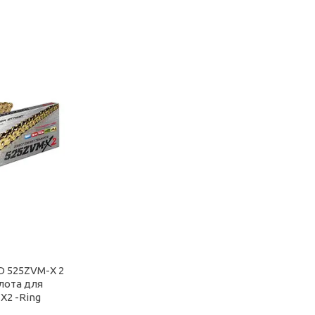
D 525ZVM-X 2
лота для
X2 -Ring