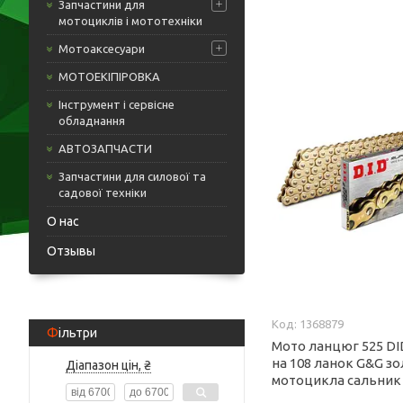
Запчастини для
мотоциклів і мототехніки
Мотоаксесуари
МОТОЕКІПІРОВКА
Інструмент і сервісне
обладнання
АВТОЗАПЧАСТИ
Запчастини для силової та
садової техніки
О нас
Отзывы
1368879
Фільтри
Мото ланцюг 525 DI
на 108 ланок G&G зо
Діапазон цін, ₴
мотоцикла сальник 