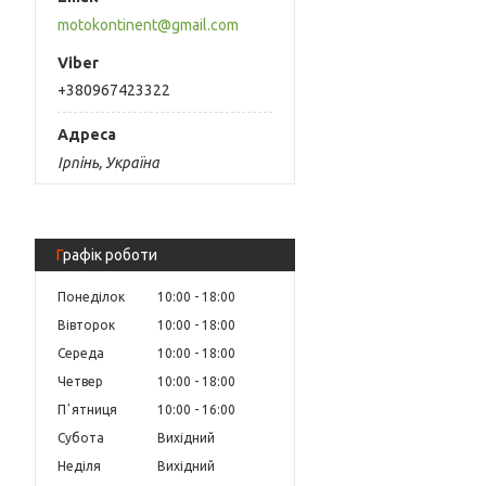
motokontinent@gmail.com
+380967423322
Ірпінь, Україна
Графік роботи
Понеділок
10:00
18:00
Вівторок
10:00
18:00
Середа
10:00
18:00
Четвер
10:00
18:00
Пʼятниця
10:00
16:00
Субота
Вихідний
Неділя
Вихідний