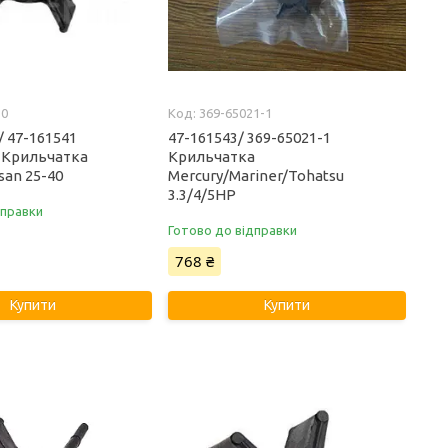
10
369-65021-1
/ 47-161541
47-161543/ 369-65021-1
) Крильчатка
Крильчатка
san 25-40
Mercury/Mariner/Tohatsu
3.3/4/5HP
дправки
Готово до відправки
768 ₴
Купити
Купити