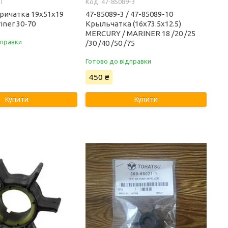
3T
47-85089-3
Кричатка 19x51x19
47-85089-3 / 47-85089-10
iner 30-70
Крыльчатка (16x73.5x12.5)
MERCURY / MARINER 18 /20 /25
дправки
/30 /40 /50 /75
Готово до відправки
450 ₴
Купити
Купити