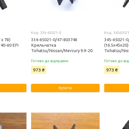
334-65021-0
3456502
 х 78)
334-65021-0/47-803748
345-65021-0
40-60 EFI
Крильчатка
(16.5x45x20
Tohatsu/Nissan/Mercury 9.9-20
Tohatsu/Nis
Готово до відправки
Готово до ві
973 ₴
973 ₴
Купити