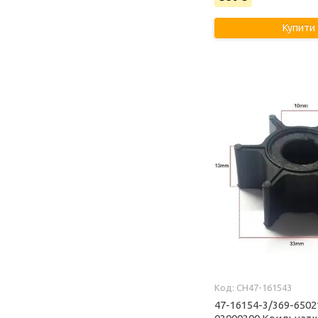
Купити
CH47-161543
47-16154-3/369-6502