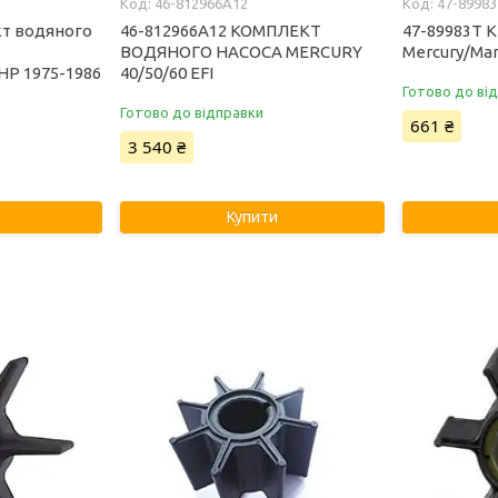
46-812966A12
47-8998
кт водяного
46-812966A12 КОМПЛЕКТ
47-89983T 
ВОДЯНОГО НАСОСА MERCURY
Mercury/Mar
HP 1975-1986
40/50/60 EFI
Готово до ві
Готово до відправки
661 ₴
3 540 ₴
Купити