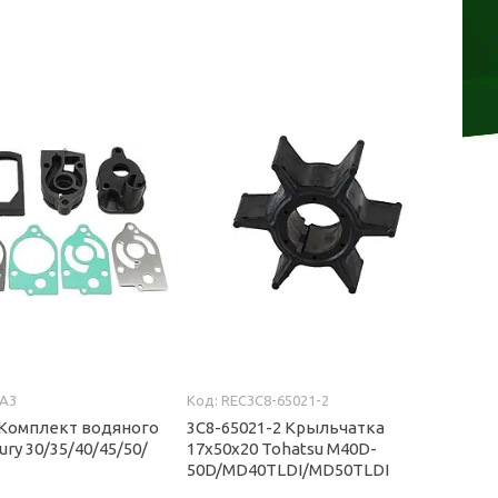
7A3
REC3C8-65021-2
 Комплект водяного
3C8-65021-2 Крыльчатка
ury 30/35/40/45/50/
17x50x20 Tohatsu M40D-
50D/MD40TLDI/MD50TLDI