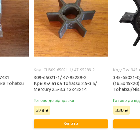
CH309-65021-1/ 47-95289-2
TW-345-
37481
309-65021-1/ 47-95289-2
345-65021-0
ка Tohatsu
Крыльчатка Tohatsu 2.5-3.5/
(16.5x45x20
Mercury 2.5-3.3 12x43x14
Tohatsu/Nis
Готово до відправки
Готово до ві
378 ₴
330 ₴
Купити