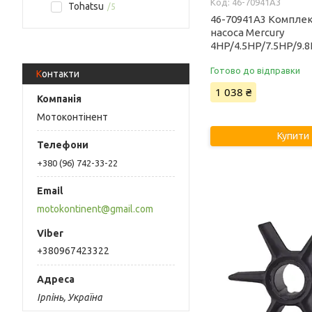
46-70941A3
Tohatsu
5
46-70941A3 Компле
насоса Mercury
4HP/4.5HP/7.5HP/9.8
Готово до відправки
Контакти
1 038 ₴
Мотоконтінент
Купити
+380 (96) 742-33-22
motokontinent@gmail.com
+380967423322
Ірпінь, Україна