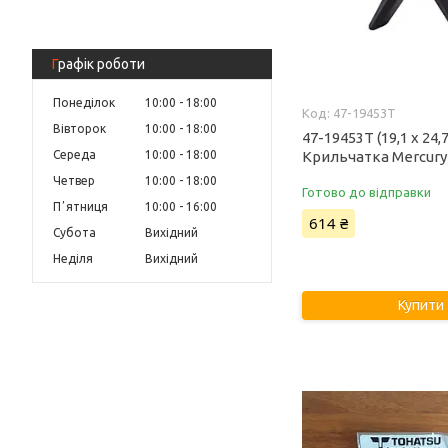
Графік роботи
Понеділок
10:00
18:00
47-19453T
Вівторок
10:00
18:00
47-19453T (19,1 х 24,7
Крильчатка Mercury 
Середа
10:00
18:00
Четвер
10:00
18:00
Готово до відправки
Пʼятниця
10:00
16:00
614 ₴
Субота
Вихідний
Неділя
Вихідний
Купити