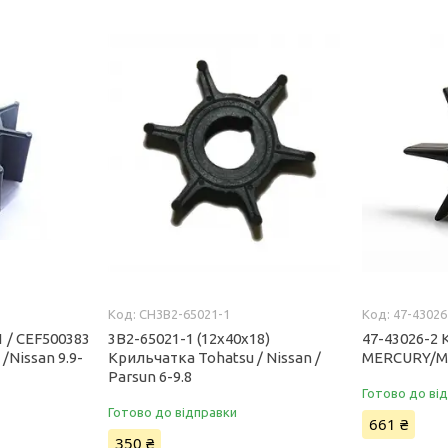
CH3B2-65021-1
47-43026
1 / CEF500383
3B2-65021-1 (12x40x18)
47-43026-2
/Nissan 9.9-
Крильчатка Tohatsu / Nissan /
MERCURY/MA
Parsun 6-9.8
Готово до ві
Готово до відправки
661 ₴
350 ₴