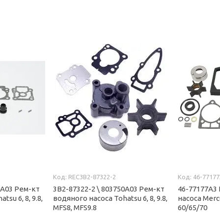
REC3B2-87322-2
46-7717
0A03 Рем-кт
3B2-87322-2 \ 803750A03 Рем-кт
46-77177A3
su 6, 8, 9.8,
водяного насоса Tohatsu 6, 8, 9.8,
насоса Merc
MFS8, MFS9.8
60/65/70