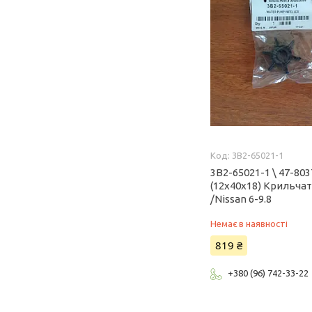
3B2-65021-1
3B2-65021-1 \ 47-80
(12x40x18) Крильчат
/Nissan 6-9.8
Немає в наявності
819 ₴
+380 (96) 742-33-22