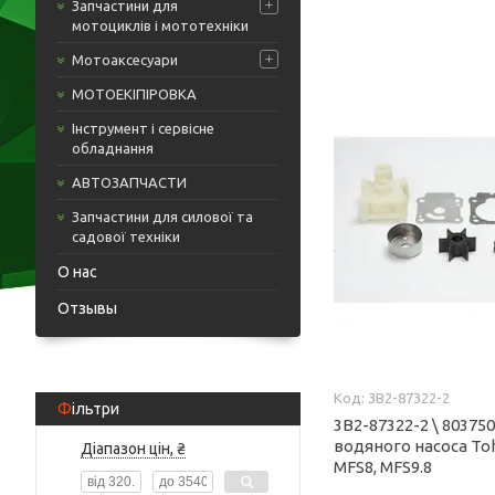
Запчастини для
мотоциклів і мототехніки
Мотоаксесуари
МОТОЕКІПІРОВКА
Інструмент і сервісне
обладнання
АВТОЗАПЧАСТИ
Запчастини для силової та
садової техніки
О нас
Отзывы
3B2-87322-2
Фільтри
3B2-87322-2 \ 80375
водяного насоса Tohat
Діапазон цін, ₴
MFS8, MFS9.8