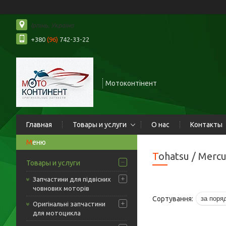
Ірпінь, Україна
+380
(96)
742-33-22
Мотоконтінент
Главная
Товары и услуги
О нас
Контакты
Tohatsu / Merc
Товары и услуги
Запчастини для підвісних
човнових моторів
Оригінальні запчастини
для мотоцикла