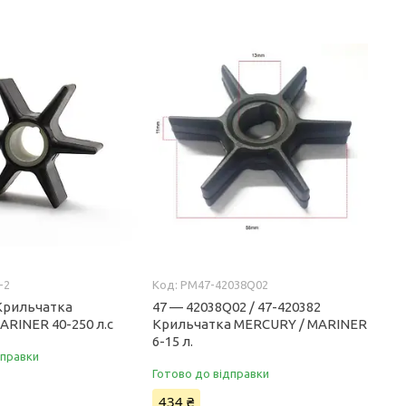
-2
PM47-42038Q02
 Крильчатка
47 — 42038Q02 / 47-420382
RINER 40-250 л.с
Крильчатка MERCURY / MARINER
6-15 л.
дправки
Готово до відправки
434 ₴