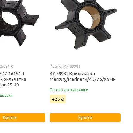
65021-0
CH47-89981
/ 47-16154-1
47-89981 Крильчатка
) Крильчатка
Mercury/Mariner 4/4.5/7.5/9.8HP
san 25-40
Готово до відправки
дправки
425 ₴
Купити
Купити