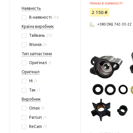
Немає в наявності
Наявність
2 150 ₴
В наявності
18
+380 (96) 742-33-22
Країна виробник
Тайвань
13
Японія
5
Тип запчастини
Оригінал
1
Оригінал
Ні
1
Так
1
Виробник
Omax
1
Parsun
1
ReCam
1