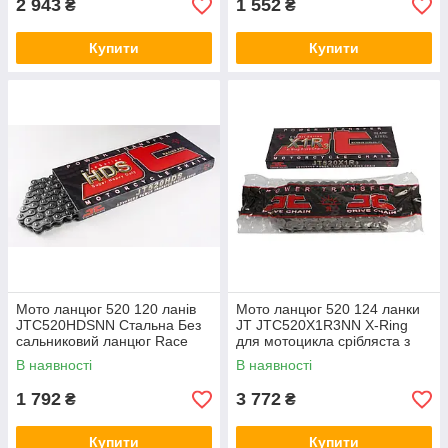
2 943
1 552
₴
₴
Купити
Купити
Мото ланцюг 520 120 ланів
Мото ланцюг 520 124 ланки
JTC520HDSNN Стальна Без
JT JTC520X1R3NN X-Ring
сальниковий ланцюг Race
для мотоцикла срібляста з
серії (замок під защелку)
двома замками
В наявності
В наявності
1 792
3 772
₴
₴
Купити
Купити