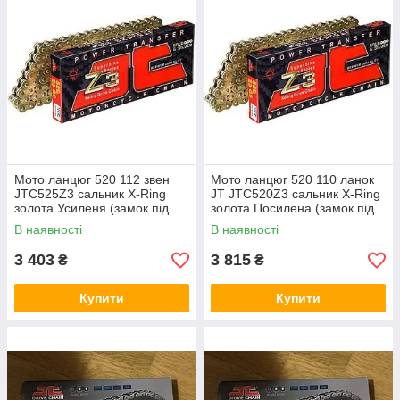
Мото ланцюг 520 112 звен
Мото ланцюг 520 110 ланок
JTC525Z3 сальник X-Ring
JT JTC520Z3 сальник X-Ring
золота Усиленя (замок під
золота Посилена (замок під
розклепку)
розклепу)
В наявності
В наявності
3 403
3 815
₴
₴
Купити
Купити