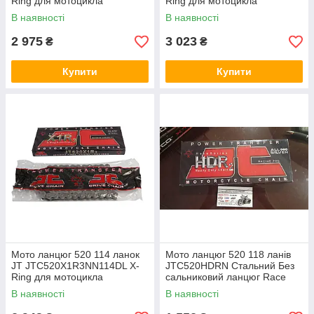
Ring для мотоцикла
Ring для мотоцикла
срібляста з двома замками
срібляста з двома замками
В наявності
В наявності
2 975
3 023
₴
₴
Купити
Купити
Мото ланцюг 520 114 ланок
Мото ланцюг 520 118 ланів
JT JTC520X1R3NN114DL X-
JTC520HDRN Стальний Без
Ring для мотоцикла
сальниковий ланцюг Race
срібляста з двома замками
серії (замок під защелку)
В наявності
В наявності