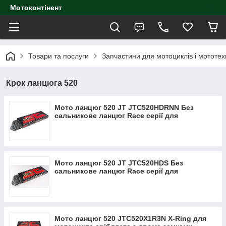
Мотоконтінент
Товари та послуги
Запчастини для мотоциклів і мототех
Крок ланцюга 520
Мото ланцюг 520 JT JTC520HDRNN Без
сальникове ланцюг Race серії для
мотоцикла (замок під засувку)
Мото ланцюг 520 JT JTC520HDS Без
сальникове ланцюг Race серії для
мотоцикла (замок під засувку)
Мото ланцюг 520 JTC520X1R3N X-Ring для