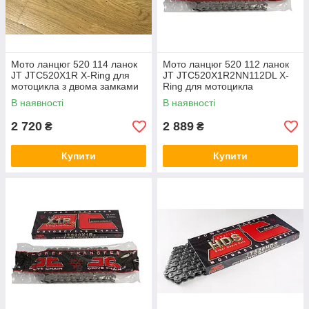
Мото ланцюг 520 114 ланок
Мото ланцюг 520 112 ланок
JT JTC520X1R X-Ring для
JT JTC520X1R2NN112DL X-
мотоцикла з двома замками
Ring для мотоцикла
срібляста з двома замками
В наявності
В наявності
2 720
2 889
₴
₴
Купити
Купити