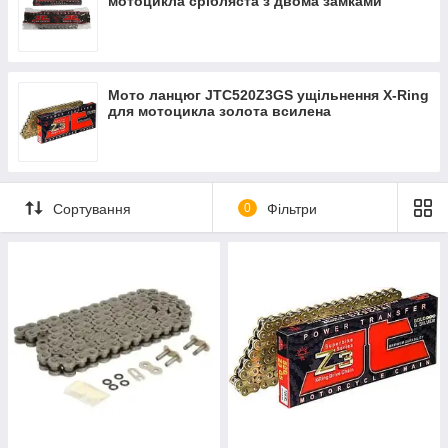
мотоцикла срібляста з двома замками
Мото ланцюг JTC520Z3GS ущільнення X-Ring
для мотоцикла золота всилена
Сортування
0
Фільтри