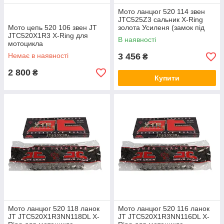
Мото ланцюг 520 114 звен
JTC525Z3 сальник X-Ring
Мото цепь 520 106 звен JT
золота Усиленя (замок під
JTC520X1R3 X-Ring для
розклепку)
В наявності
мотоцикла
Немає в наявності
3 456
₴
2 800
₴
Купити
Мото ланцюг 520 118 ланок
Мото ланцюг 520 116 ланок
JT JTC520X1R3NN118DL X-
JT JTC520X1R3NN116DL X-