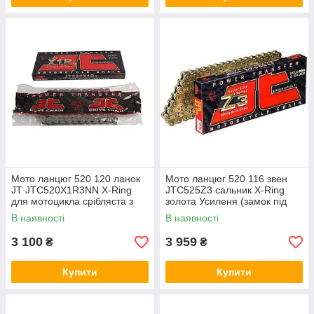
Мото ланцюг 520 120 ланок
Мото ланцюг 520 116 звен
JT JTC520X1R3NN X-Ring
JTC525Z3 сальник X-Ring
для мотоцикла срібляста з
золота Усиленя (замок під
двома замками
розклепкою)
В наявності
В наявності
3 100
3 959
₴
₴
Купити
Купити