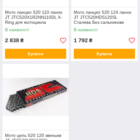
Мото ланцюг 520 110 ланок
Мото ланцюг 520 124 ланок
JT JTC520X1R2NN110DL X-
JT JTC520HDS120SL
Ring для мотоцикла
Сталева Без сальникове
срібляста з двома замками
ланцюг серії Race (замок під
В наявності
В наявності
засувку)
2 838
1 792
₴
₴
Купити
Купити
Мото цепь 520 120 звеньев