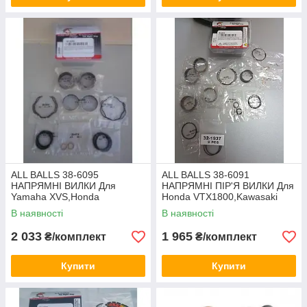
ALL BALLS 38-6095
ALL BALLS 38-6091
НАПРЯМНІ ВИЛКИ Для
НАПРЯМНІ ПІР'Я ВИЛКИ Для
Yamaha XVS,Honda
Honda VTX1800,Kawasaki
VT750,Kawasaki EX 650R/ER-
VN1700 Vulcan,Triumph
В наявності
В наявності
6N,Suzuki GSF650/GSX650F,
Daytona 955i ...
2 033
1 965
₴/комплект
₴/комплект
Купити
Купити