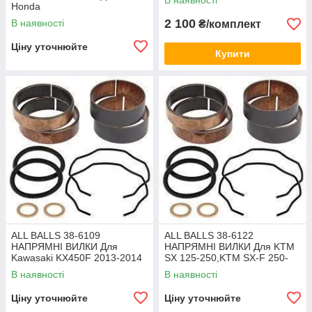
В наявності
Honda
CBR1000RR/CB1000/Suzuki
2 100
В наявності
₴/комплект
GSX-R1000 /Suzuki GSX-
R1000
Ціну уточнюйте
Купити
ALL BALLS 38-6109
ALL BALLS 38-6122
НАПРЯМНІ ВИЛКИ Для
НАПРЯМНІ ВИЛКИ Для KTM
Kawasaki KX450F 2013-2014
SX 125-250,KTM SX-F 250-
450,KTM XC250-300,KTM XC-
В наявності
В наявності
F 250-450...
Ціну уточнюйте
Ціну уточнюйте