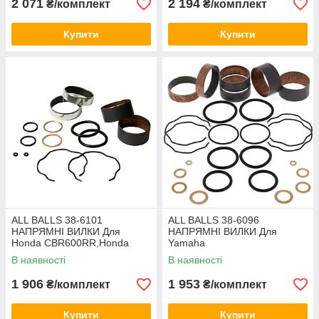
2 071
2 194
₴/комплект
₴/комплект
Купити
Купити
ALL BALLS 38-6101
ALL BALLS 38-6096
НАПРЯМНІ ВИЛКИ Для
НАПРЯМНІ ВИЛКИ Для
Honda CBR600RR,Honda
Yamaha
ST1300 Pan European
YZF600R/XJ900/FZ6R,KAWAS
В наявності
В наявності
AKI EN500/Ninja ZX/SUZUKI
GSF400-600..
1 906
1 953
₴/комплект
₴/комплект
Купити
Купити