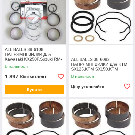
ALL BALLS 38-6108
НАПРЯМНІ ВИЛКИ Для
Kawasaki KX250F,Suzuki RM-
ALL BALLS 38-6082
Z250,Suzuki RM-Z450...
НАПРЯМНІ ВИЛКИ Для KTM
В наявності
SX125,KTM SX150,KTM
SX250,KTM SX-F250-
1 897
В наявності
₴/комплект
450,Husqvarna TE/TC/FE
Ціну уточнюйте
Купити