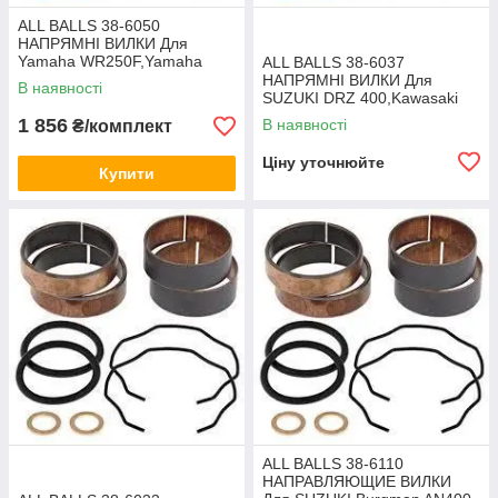
ALL BALLS 38-6050
НАПРЯМНІ ВИЛКИ Для
Yamaha WR250F,Yamaha
ALL BALLS 38-6037
YZ250,Yamaha
НАПРЯМНІ ВИЛКИ Для
В наявності
YZ450F,Yamaha YZ125,
SUZUKI DRZ 400,Kawasaki
KLX 400R/Suzuki DRZ 400S
1 856
В наявності
₴/комплект
Ціну уточнюйте
Купити
ALL BALLS 38-6110
НАПРАВЛЯЮЩИЕ ВИЛКИ