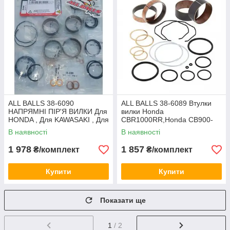
ALL BALLS 38-6090
ALL BALLS 38-6089 Втулки
НАПРЯМНІ ПІР'Я ВИЛКИ Для
вилки Honda
HONDA , Для KAWASAKI , Для
CBR1000RR,Honda CB900-
SUZUKI/Універсальні
1000,Suzuki GSXR,Suzuki
В наявності
В наявності
DL1000,Triumph
1 978
1 857
₴/комплект
₴/комплект
Купити
Купити
Показати ще
1
/ 2