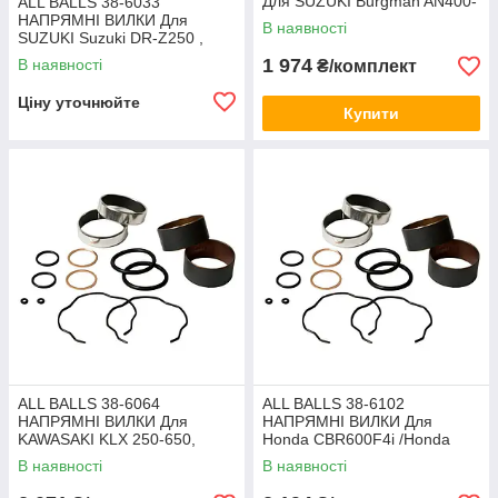
Для SUZUKI Burgman AN400-
ALL BALLS 38-6033
650 SUZUKI GSF600S
НАПРЯМНІ ВИЛКИ Для
В наявності
Bandit,SUZUKI SV650
SUZUKI Suzuki DR-Z250 ,
DR250 , Djebel 250 , DR350 ,
1 974
В наявності
₴/комплект
DR350SE
Ціну уточнюйте
Купити
ALL BALLS 38-6064
ALL BALLS 38-6102
НАПРЯМНІ ВИЛКИ Для
НАПРЯМНІ ВИЛКИ Для
KAWASAKI KLX 250-650,
Honda CBR600F4i /Honda
KAWASAKI KDX250
CBR600F4
В наявності
В наявності